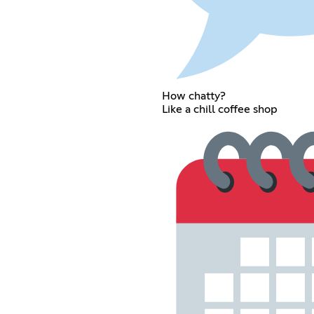
How chatty?
Like a chill coffee shop