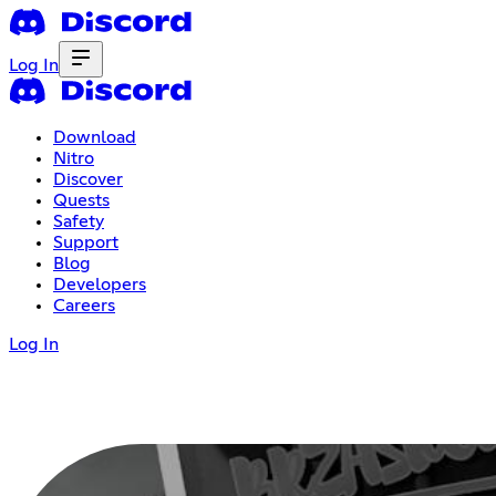
Log In
Download
Nitro
Discover
Quests
Safety
Support
Blog
Developers
Careers
Log In