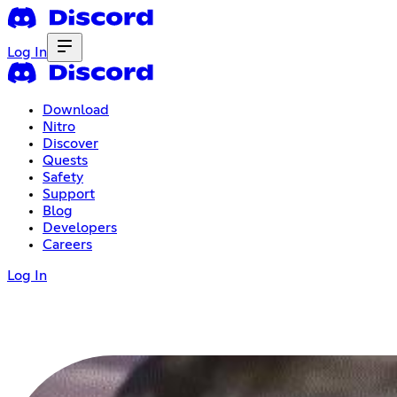
Log In
Download
Nitro
Discover
Quests
Safety
Support
Blog
Developers
Careers
Log In