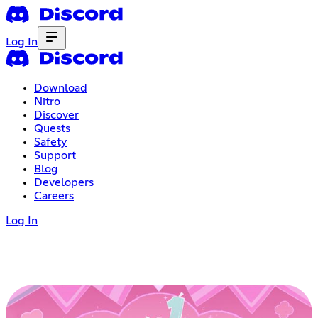
Log In
Download
Nitro
Discover
Quests
Safety
Support
Blog
Developers
Careers
Log In