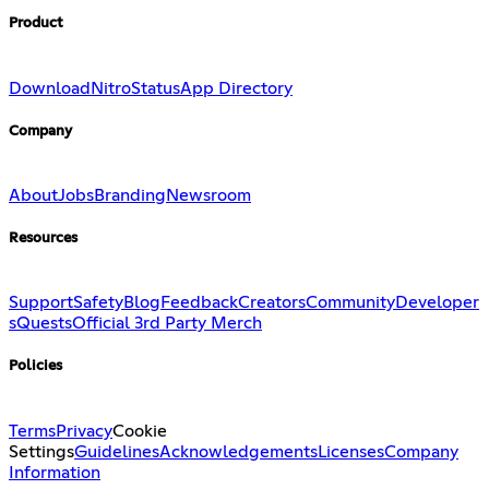
Product
Download
Nitro
Status
App Directory
Company
About
Jobs
Branding
Newsroom
Resources
Support
Safety
Blog
Feedback
Creators
Community
Developer
s
Quests
Official 3rd Party Merch
Policies
Terms
Privacy
Cookie
Settings
Guidelines
Acknowledgements
Licenses
Company
Information