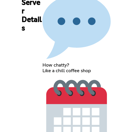
Serve
r
Detail
s
How chatty?
Like a chill coffee shop