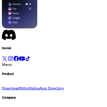
Social
Menu
Product
Download
Nitro
Status
App Directory
Company