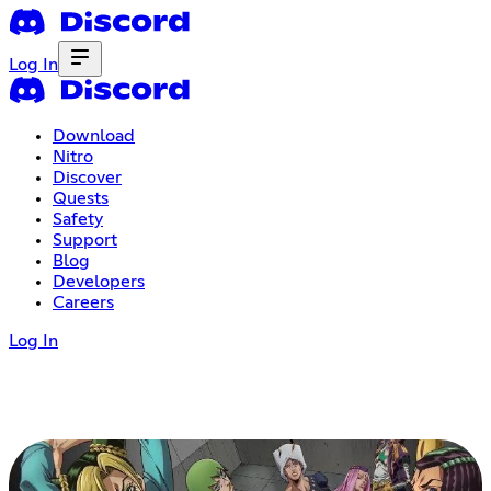
Log In
Download
Nitro
Discover
Quests
Safety
Support
Blog
Developers
Careers
Log In