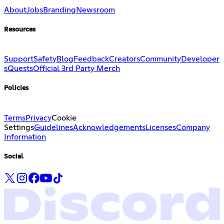
About
Jobs
Branding
Newsroom
Resources
Support
Safety
Blog
Feedback
Creators
Community
Developer
s
Quests
Official 3rd Party Merch
Policies
Terms
Privacy
Cookie
Settings
Guidelines
Acknowledgements
Licenses
Company
Information
Social