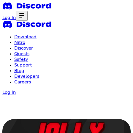
Log In
Download
Nitro
Discover
Quests
Safety
Support
Blog
Developers
Careers
Log In