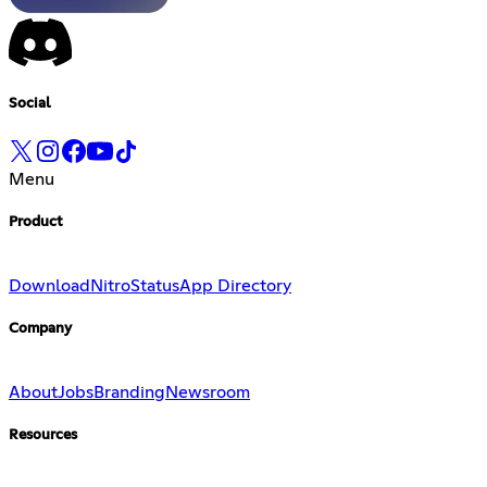
Social
Menu
Product
Download
Nitro
Status
App Directory
Company
About
Jobs
Branding
Newsroom
Resources