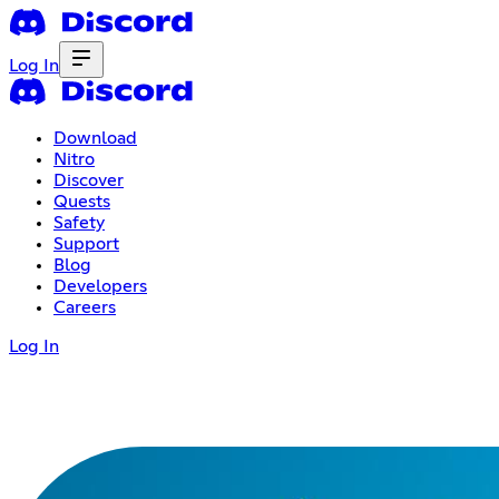
Log In
Download
Nitro
Discover
Quests
Safety
Support
Blog
Developers
Careers
Log In