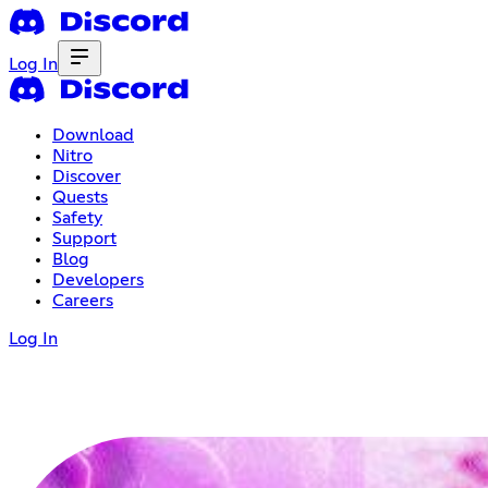
Log In
Download
Nitro
Discover
Quests
Safety
Support
Blog
Developers
Careers
Log In