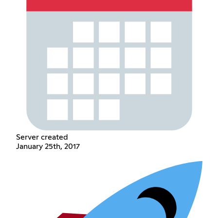
Server created
January 25th, 2017