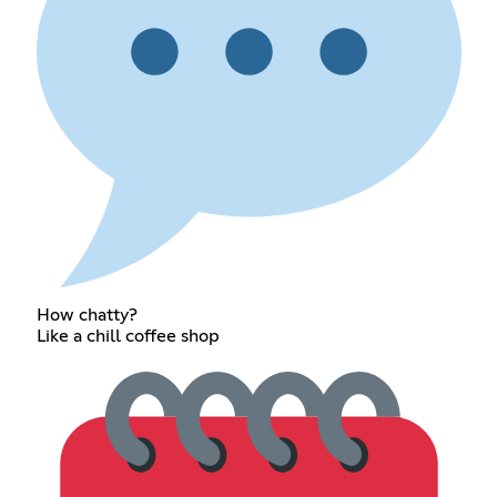
How chatty?
Like a chill coffee shop