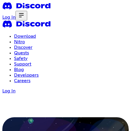
Log In
Download
Nitro
Discover
Quests
Safety
Support
Blog
Developers
Careers
Log In