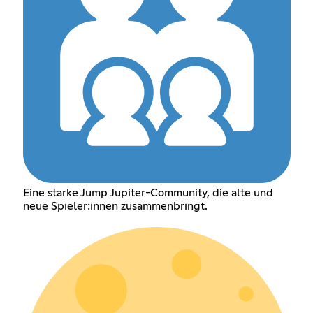
Eine starke Jump Jupiter-Community, die alte und
neue Spieler:innen zusammenbringt.