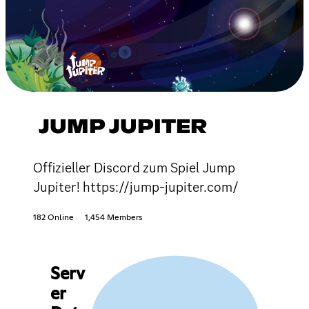
JUMP JUPITER
Offizieller Discord zum Spiel Jump
Jupiter! https://jump-jupiter.com/
182 Online
1,454 Members
Serv
er