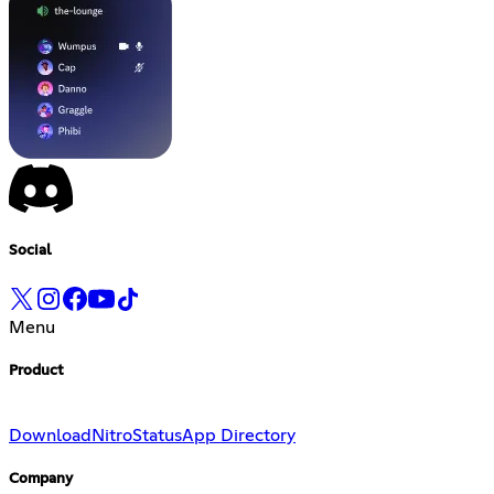
Social
Menu
Product
Download
Nitro
Status
App Directory
Company