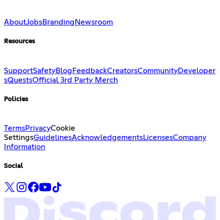
About
Jobs
Branding
Newsroom
Resources
Support
Safety
Blog
Feedback
Creators
Community
Developer
s
Quests
Official 3rd Party Merch
Policies
Terms
Privacy
Cookie
Settings
Guidelines
Acknowledgements
Licenses
Company
Information
Social