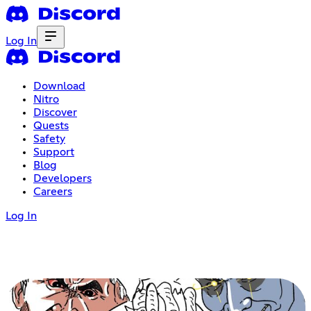
Log In
Download
Nitro
Discover
Quests
Safety
Support
Blog
Developers
Careers
Log In