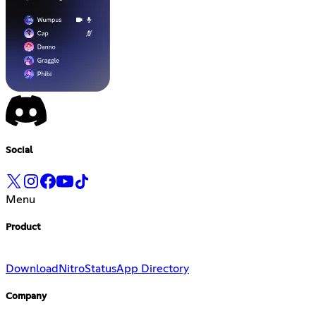
Social
Menu
Product
Download
Nitro
Status
App Directory
Company