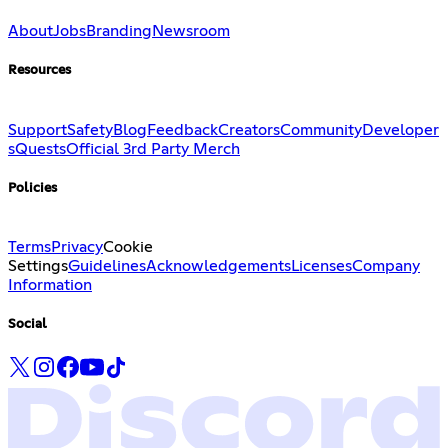
About
Jobs
Branding
Newsroom
Resources
Support
Safety
Blog
Feedback
Creators
Community
Developer
s
Quests
Official 3rd Party Merch
Policies
Terms
Privacy
Cookie
Settings
Guidelines
Acknowledgements
Licenses
Company
Information
Social