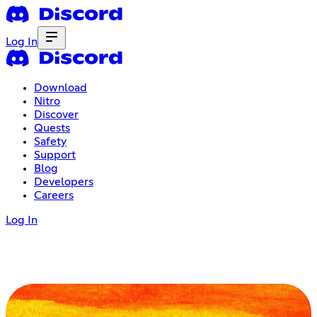
Log In
Download
Nitro
Discover
Quests
Safety
Support
Blog
Developers
Careers
Log In