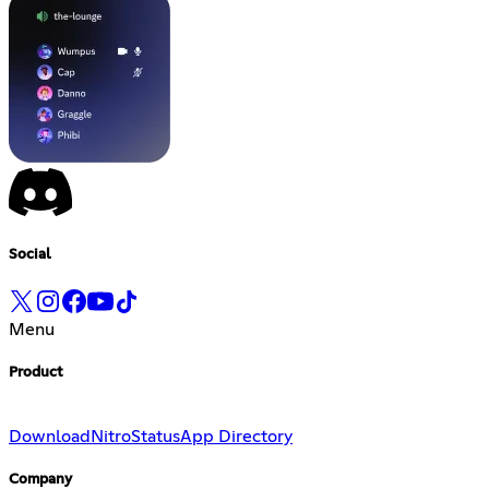
Social
Menu
Product
Download
Nitro
Status
App Directory
Company