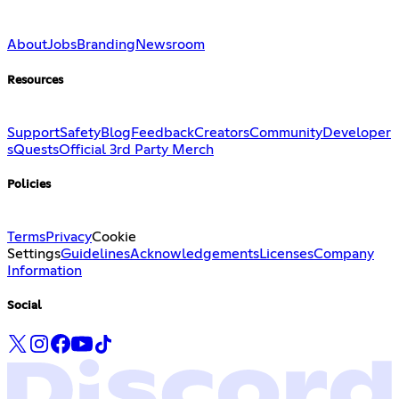
About
Jobs
Branding
Newsroom
Resources
Support
Safety
Blog
Feedback
Creators
Community
Developer
s
Quests
Official 3rd Party Merch
Policies
Terms
Privacy
Cookie
Settings
Guidelines
Acknowledgements
Licenses
Company
Information
Social