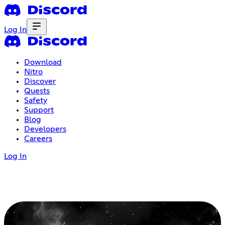
Log In
Download
Nitro
Discover
Quests
Safety
Support
Blog
Developers
Careers
Log In