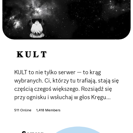
𝐊 𝐔 𝐋 𝐓
KULT to nie tylko serwer — to krąg
wybranych. Ci, którzy tu trafiają, stają się
częścią czegoś większego. Rozsiądź się
przy ognisku i wsłuchaj w głos Kręgu...
511 Online
1,418 Members