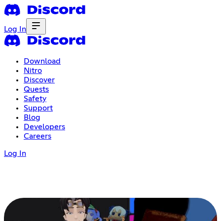
Log In
Download
Nitro
Discover
Quests
Safety
Support
Blog
Developers
Careers
Log In