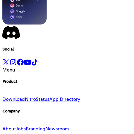
Social
Menu
Product
Download
Nitro
Status
App Directory
Company
About
Jobs
Branding
Newsroom