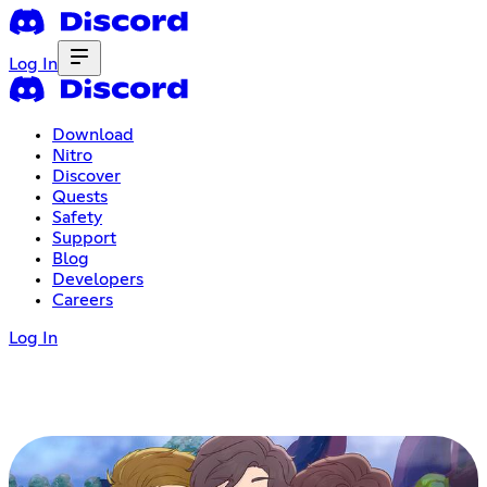
Log In
Download
Nitro
Discover
Quests
Safety
Support
Blog
Developers
Careers
Log In