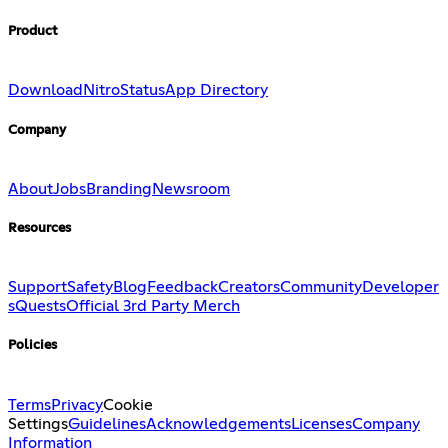
Product
Download
Nitro
Status
App Directory
Company
About
Jobs
Branding
Newsroom
Resources
Support
Safety
Blog
Feedback
Creators
Community
Developer
s
Quests
Official 3rd Party Merch
Policies
Terms
Privacy
Cookie
Settings
Guidelines
Acknowledgements
Licenses
Company
Information