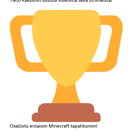
Tieto Kakkuhin uusista videoista sekä striimeistä!
Osallistu erilaisiin Minecraft tapahtumiin!