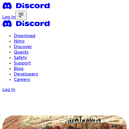
Log In
Download
Nitro
Discover
Quests
Safety
Support
Blog
Developers
Careers
Log In