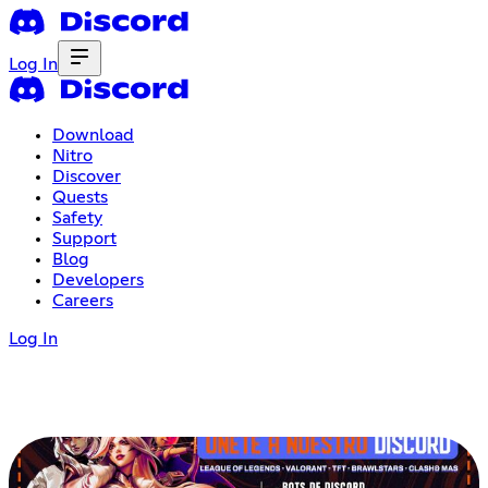
Log In
Download
Nitro
Discover
Quests
Safety
Support
Blog
Developers
Careers
Log In