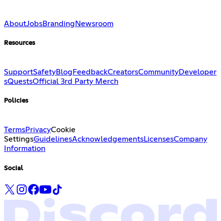
About
Jobs
Branding
Newsroom
Resources
Support
Safety
Blog
Feedback
Creators
Community
Developer
s
Quests
Official 3rd Party Merch
Policies
Terms
Privacy
Cookie
Settings
Guidelines
Acknowledgements
Licenses
Company
Information
Social