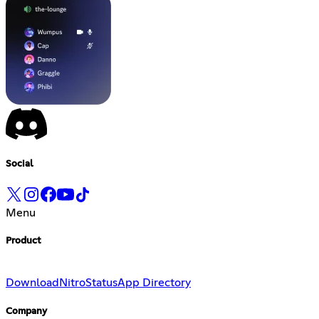
Social
Menu
Product
Download
Nitro
Status
App Directory
Company