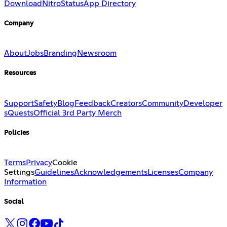
Download
Nitro
Status
App Directory
Company
About
Jobs
Branding
Newsroom
Resources
Support
Safety
Blog
Feedback
Creators
Community
Developer
s
Quests
Official 3rd Party Merch
Policies
Terms
Privacy
Cookie
Settings
Guidelines
Acknowledgements
Licenses
Company
Information
Social