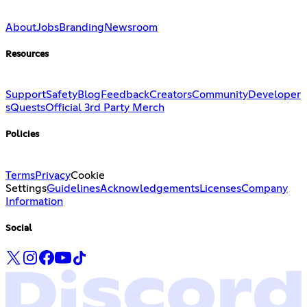
About
Jobs
Branding
Newsroom
Resources
Support
Safety
Blog
Feedback
Creators
Community
Developer
s
Quests
Official 3rd Party Merch
Policies
Terms
Privacy
Cookie
Settings
Guidelines
Acknowledgements
Licenses
Company
Information
Social