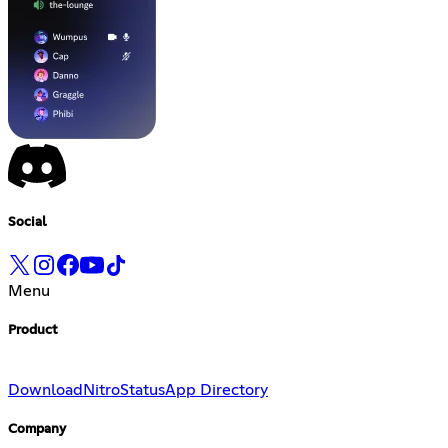
Social
Menu
Product
Download
Nitro
Status
App Directory
Company