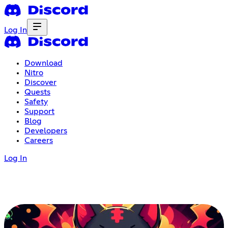
Log In
Download
Nitro
Discover
Quests
Safety
Support
Blog
Developers
Careers
Log In