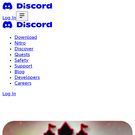
Log In
Download
Nitro
Discover
Quests
Safety
Support
Blog
Developers
Careers
Log In