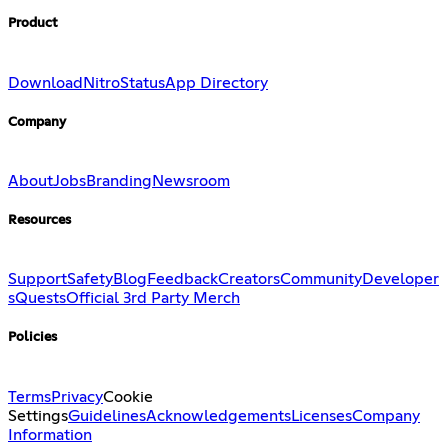
Product
Download
Nitro
Status
App Directory
Company
About
Jobs
Branding
Newsroom
Resources
Support
Safety
Blog
Feedback
Creators
Community
Developer
s
Quests
Official 3rd Party Merch
Policies
Terms
Privacy
Cookie
Settings
Guidelines
Acknowledgements
Licenses
Company
Information