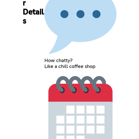
r
Detail
s
How chatty?
Like a chill coffee shop