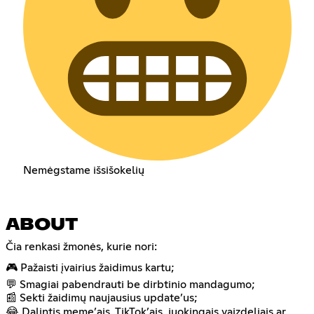
Nemėgstame išsišokelių
ABOUT
Čia renkasi žmonės, kurie nori:
🎮 Pažaisti įvairius žaidimus kartu;
💬 Smagiai pabendrauti be dirbtinio mandagumo;
📰 Sekti žaidimų naujausius update’us;
😂 Dalintis meme’ais, TikTok’ais, juokingais vaizdeliais ar