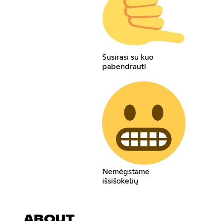
Susirasi su kuo
pabendrauti
Nemėgstame
išsišokelių
ABOUT