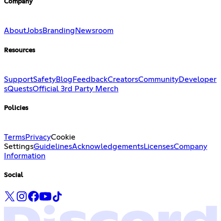
Company
About
Jobs
Branding
Newsroom
Resources
Support
Safety
Blog
Feedback
Creators
Community
Developer
s
Quests
Official 3rd Party Merch
Policies
Terms
Privacy
Cookie
Settings
Guidelines
Acknowledgements
Licenses
Company
Information
Social