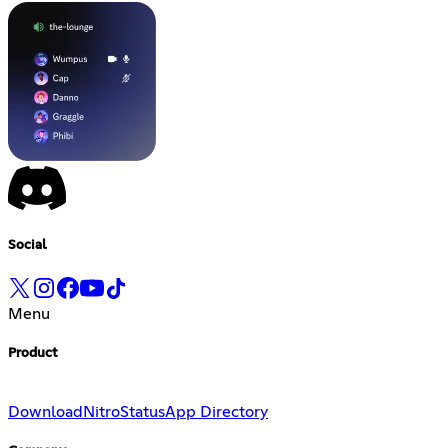
Social
Menu
Product
Download
Nitro
Status
App Directory