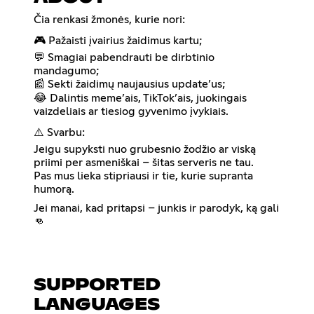
Čia renkasi žmonės, kurie nori:
🎮 Pažaisti įvairius žaidimus kartu;
💬 Smagiai pabendrauti be dirbtinio
mandagumo;
📰 Sekti žaidimų naujausius update’us;
😂 Dalintis meme’ais, TikTok’ais, juokingais
vaizdeliais ar tiesiog gyvenimo įvykiais.
⚠️ Svarbu:
Jeigu supyksti nuo grubesnio žodžio ar viską
priimi per asmeniškai – šitas serveris ne tau.
Pas mus lieka stipriausi ir tie, kurie supranta
humorą.
Jei manai, kad pritapsi – junkis ir parodyk, ką gali
👊
SUPPORTED
LANGUAGES