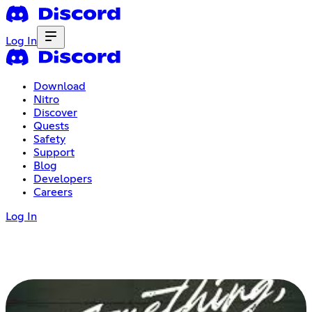
Log In
Download
Nitro
Discover
Quests
Safety
Support
Blog
Developers
Careers
Log In