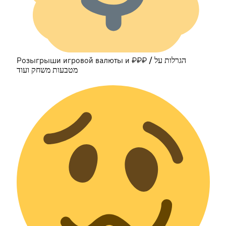
Розыгрыши игровой валюты и ₽₽₽ / הגרלות על
מטבעות משחק ועוד