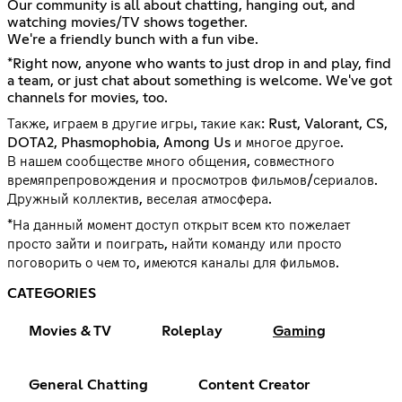
Our community is all about chatting, hanging out, and
watching movies/TV shows together.
We're a friendly bunch with a fun vibe.
*Right now, anyone who wants to just drop in and play, find
a team, or just chat about something is welcome. We've got
channels for movies, too.
Также, играем в другие игры, такие как: Rust, Valorant, CS,
DOTA2, Phasmophobia, Among Us и многое другое.
В нашем сообществе много общения, совместного
времяпрепровождения и просмотров фильмов/сериалов.
Дружный коллектив, веселая атмосфера.
*На данный момент доступ открыт всем кто пожелает
просто зайти и поиграть, найти команду или просто
поговорить о чем то, имеются каналы для фильмов.
CATEGORIES
Movies & TV
Roleplay
Gaming
General Chatting
Content Creator