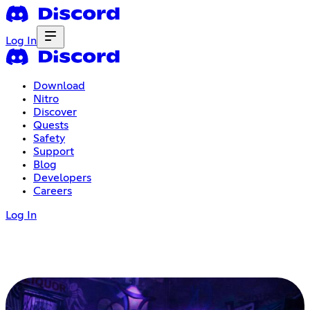
Log In
Download
Nitro
Discover
Quests
Safety
Support
Blog
Developers
Careers
Log In