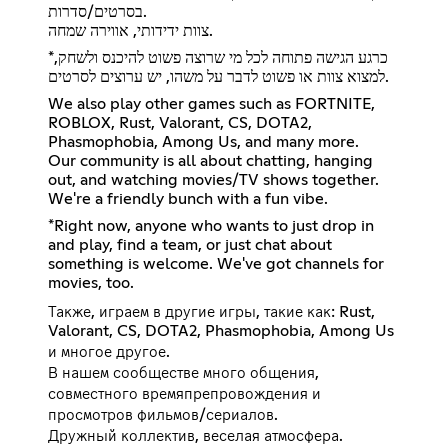
בסרטים/סדרות.
צוות ידידותי, אווירה שמחה.
*כרגע הגישה פתוחה לכל מי שרוצה פשוט להיכנס ולשחק,
למצוא צוות או פשוט לדבר על משהו, יש ערוצים לסרטים.
We also play other games such as FORTNITE,
ROBLOX, Rust, Valorant, CS, DOTA2,
Phasmophobia, Among Us, and many more.
Our community is all about chatting, hanging
out, and watching movies/TV shows together.
We're a friendly bunch with a fun vibe.
*Right now, anyone who wants to just drop in
and play, find a team, or just chat about
something is welcome. We've got channels for
movies, too.
Также, играем в другие игры, такие как: Rust,
Valorant, CS, DOTA2, Phasmophobia, Among Us
и многое другое.
В нашем сообществе много общения,
совместного времяпрепровождения и
просмотров фильмов/сериалов.
Дружный коллектив, веселая атмосфера.