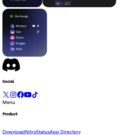
Social
Menu
Product
Download
Nitro
Status
App Directory