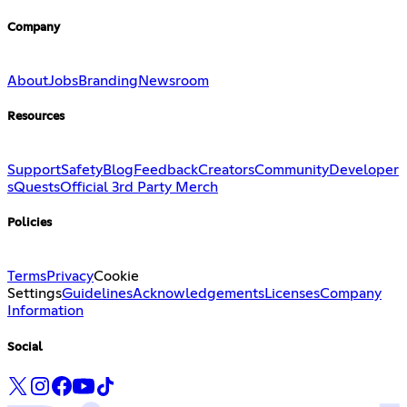
Company
About
Jobs
Branding
Newsroom
Resources
Support
Safety
Blog
Feedback
Creators
Community
Developer
s
Quests
Official 3rd Party Merch
Policies
Terms
Privacy
Cookie
Settings
Guidelines
Acknowledgements
Licenses
Company
Information
Social