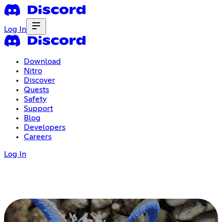
Log In
Download
Nitro
Discover
Quests
Safety
Support
Blog
Developers
Careers
Log In