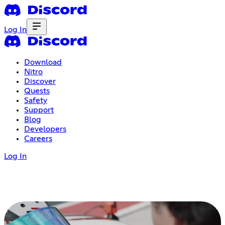
Log In
Download
Nitro
Discover
Quests
Safety
Support
Blog
Developers
Careers
Log In