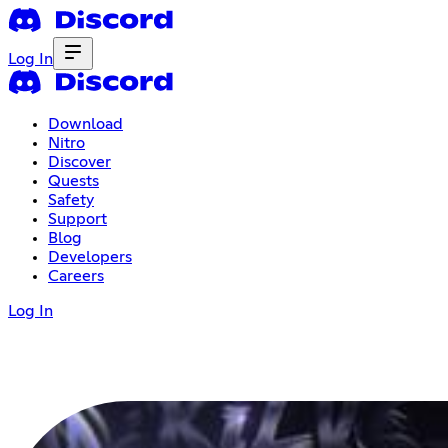
Log In
Download
Nitro
Discover
Quests
Safety
Support
Blog
Developers
Careers
Log In