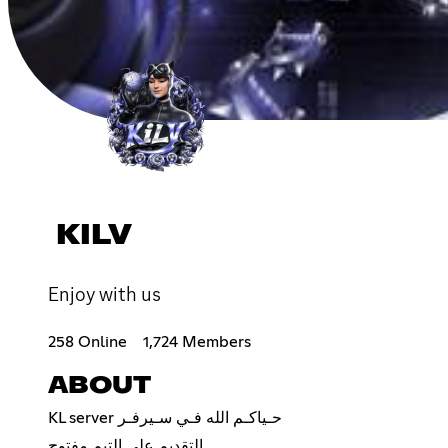
KILV
Enjoy with us
258 Online
1,724 Members
ABOUT
KL server حـياكـم الله فـي سـيرفـر
التقديم على التيم مفتوح