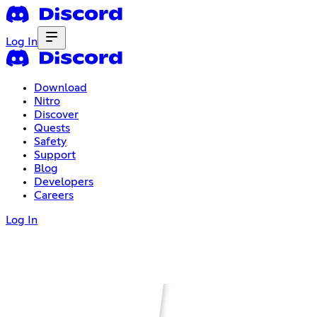
Log In
Download
Nitro
Discover
Quests
Safety
Support
Blog
Developers
Careers
Log In