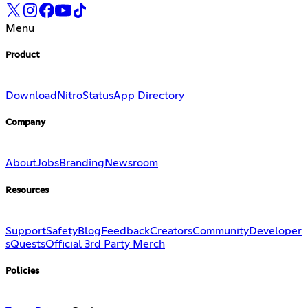
Menu
Product
Download
Nitro
Status
App Directory
Company
About
Jobs
Branding
Newsroom
Resources
Support
Safety
Blog
Feedback
Creators
Community
Developer
s
Quests
Official 3rd Party Merch
Policies