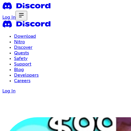
Log In
Download
Nitro
Discover
Quests
Safety
Support
Blog
Developers
Careers
Log In