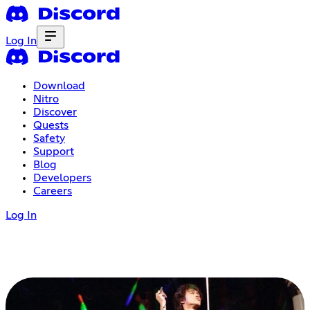
Log In
Download
Nitro
Discover
Quests
Safety
Support
Blog
Developers
Careers
Log In