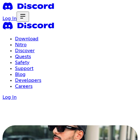
Log In
Download
Nitro
Discover
Quests
Safety
Support
Blog
Developers
Careers
Log In