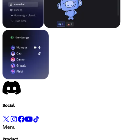
Social
Menu
Product