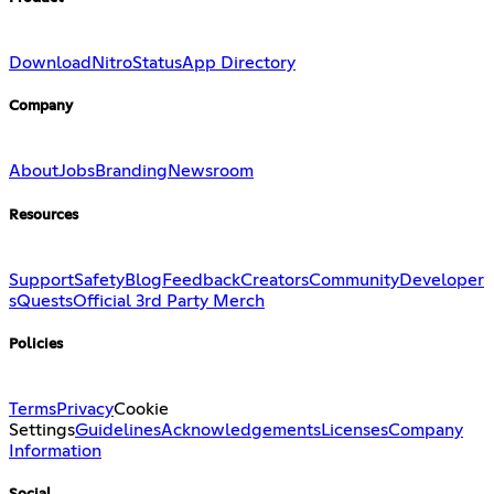
Download
Nitro
Status
App Directory
Company
About
Jobs
Branding
Newsroom
Resources
Support
Safety
Blog
Feedback
Creators
Community
Developer
s
Quests
Official 3rd Party Merch
Policies
Terms
Privacy
Cookie
Settings
Guidelines
Acknowledgements
Licenses
Company
Information