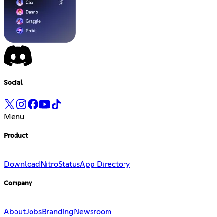
Social
Menu
Product
Download
Nitro
Status
App Directory
Company
About
Jobs
Branding
Newsroom