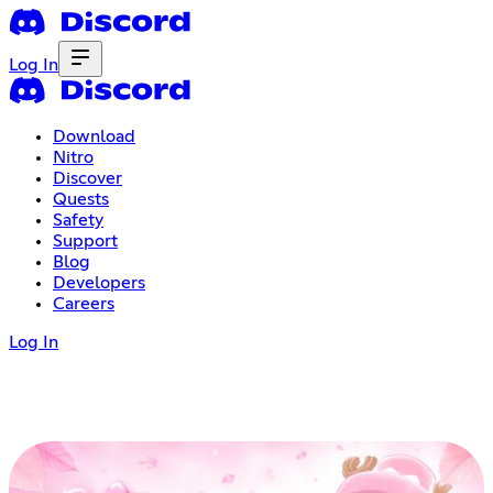
Log In
Download
Nitro
Discover
Quests
Safety
Support
Blog
Developers
Careers
Log In