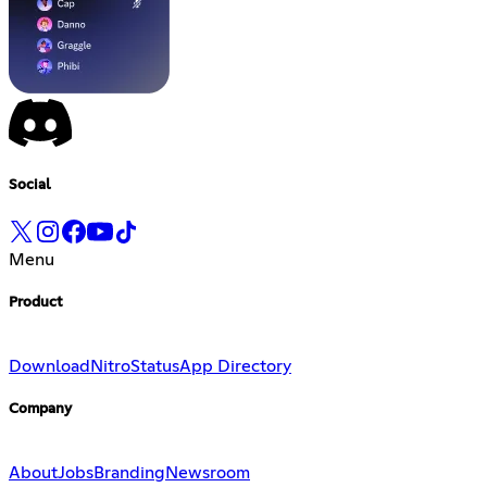
Social
Menu
Product
Download
Nitro
Status
App Directory
Company
About
Jobs
Branding
Newsroom