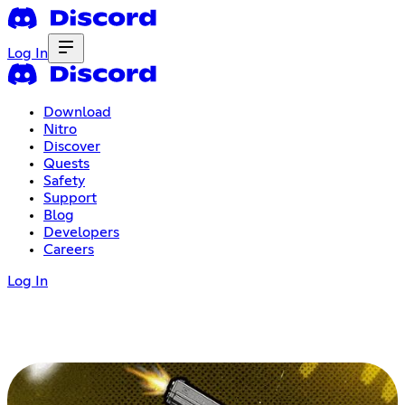
Log In
Download
Nitro
Discover
Quests
Safety
Support
Blog
Developers
Careers
Log In