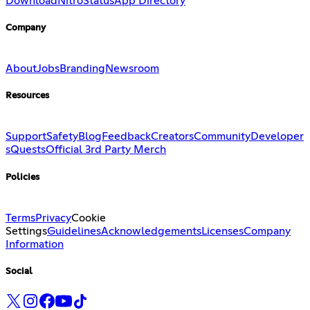
Download
Nitro
Status
App Directory
Company
About
Jobs
Branding
Newsroom
Resources
Support
Safety
Blog
Feedback
Creators
Community
Developer
s
Quests
Official 3rd Party Merch
Policies
Terms
Privacy
Cookie
Settings
Guidelines
Acknowledgements
Licenses
Company
Information
Social