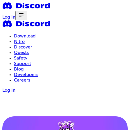
Log In
Download
Nitro
Discover
Quests
Safety
Support
Blog
Developers
Careers
Log In