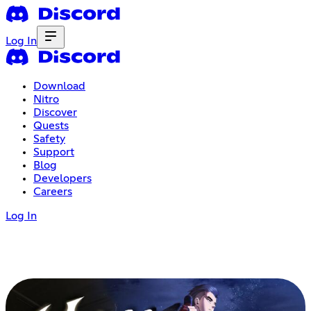
Log In
Download
Nitro
Discover
Quests
Safety
Support
Blog
Developers
Careers
Log In