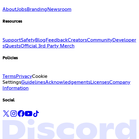
About
Jobs
Branding
Newsroom
Resources
Support
Safety
Blog
Feedback
Creators
Community
Developer
s
Quests
Official 3rd Party Merch
Policies
Terms
Privacy
Cookie
Settings
Guidelines
Acknowledgements
Licenses
Company
Information
Social