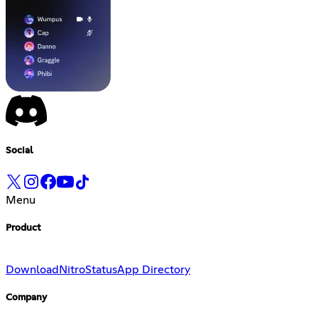
Social
Menu
Product
Download
Nitro
Status
App Directory
Company