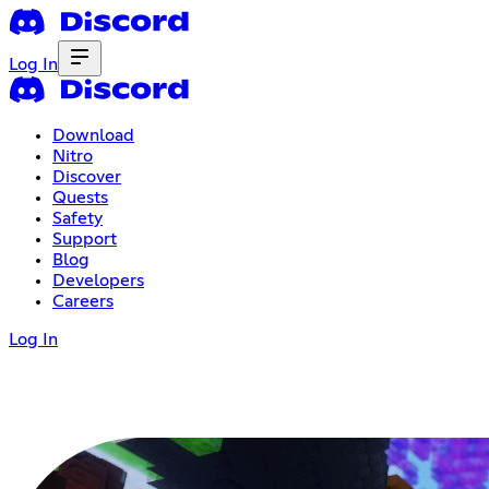
Log In
Download
Nitro
Discover
Quests
Safety
Support
Blog
Developers
Careers
Log In