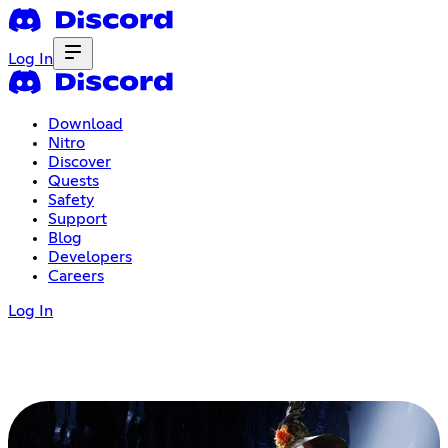
Log In
Download
Nitro
Discover
Quests
Safety
Support
Blog
Developers
Careers
Log In