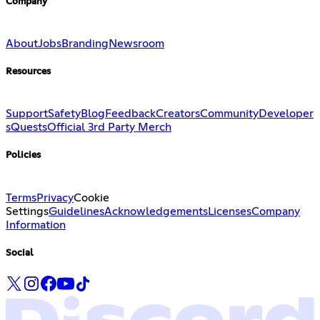
Company
About
Jobs
Branding
Newsroom
Resources
Support
Safety
Blog
Feedback
Creators
Community
Developer
s
Quests
Official 3rd Party Merch
Policies
Terms
Privacy
Cookie
Settings
Guidelines
Acknowledgements
Licenses
Company
Information
Social