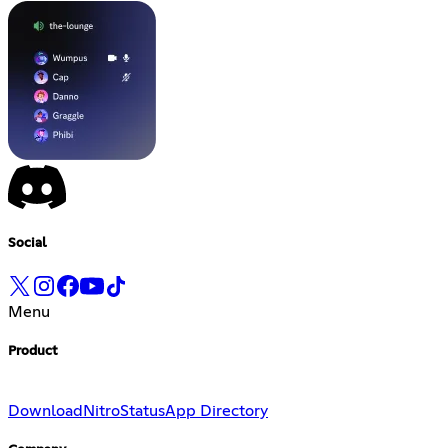
Social
Menu
Product
Download
Nitro
Status
App Directory