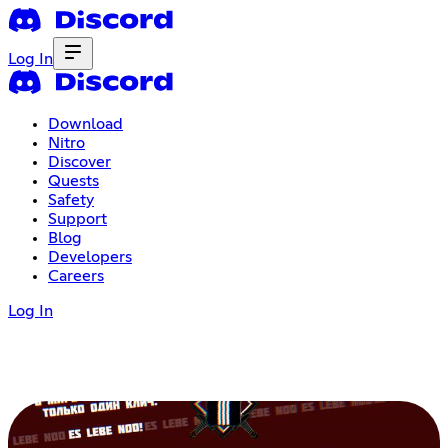
Log In
Download
Nitro
Discover
Quests
Safety
Support
Blog
Developers
Careers
Log In