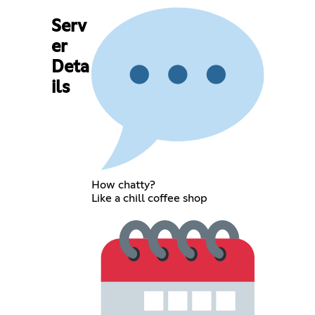
Serv
er
Deta
ils
How chatty?
Like a chill coffee shop