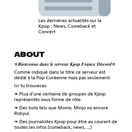
Les dernières actualités sur la
Kpop : News, Comeback et
Concert
ABOUT
✯𝑩𝒊𝒆𝒏𝒗𝒆𝒏𝒖𝒆 𝒅𝒂𝒏𝒔 𝒍𝒆 𝒔𝒆𝒓𝒗𝒆𝒖𝒓 𝑲𝒑𝒐𝒑 𝑭𝒓𝒂𝒏𝒄𝒆 𝑫𝒊𝒔𝒄𝒐𝒓𝒅✯
Comme indiqué dans le titre ce serveur est
dédié à la Pop Coréenne mais pas seulement:
Ici tu trouveras:
❧ Plus d'une centaine de groupes de Kpop
représentés sous forme de rôle
❧ Des bots tels que Momo, Minju ou encore
Robyul
❧ Des journalistes Kpop pour être au courant de
toutes les infos (comeback, news, ...)