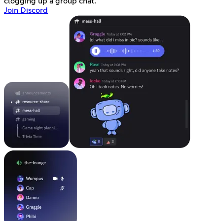
clogging up a group chat.
Join Discord