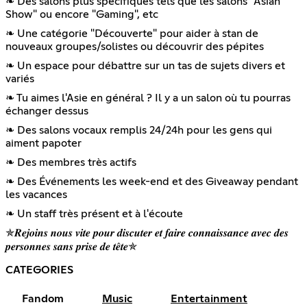
❧ Des salons plus spécifiques tels que les salons "Asian
Show" ou encore "Gaming", etc
❧ Une catégorie "Découverte" pour aider à stan de
nouveaux groupes/solistes ou découvrir des pépites
❧ Un espace pour débattre sur un tas de sujets divers et
variés
❧ Tu aimes l'Asie en général ? Il y a un salon où tu pourras
échanger dessus
❧ Des salons vocaux remplis 24/24h pour les gens qui
aiment papoter
❧ Des membres très actifs
❧ Des Événements les week-end et des Giveaway pendant
les vacances
❧ Un staff très présent et à l'écoute
✯𝑹𝒆𝒋𝒐𝒊𝒏𝒔 𝒏𝒐𝒖𝒔 𝒗𝒊𝒕𝒆 𝒑𝒐𝒖𝒓 𝒅𝒊𝒔𝒄𝒖𝒕𝒆𝒓 𝒆𝒕 𝒇𝒂𝒊𝒓𝒆 𝒄𝒐𝒏𝒏𝒂𝒊𝒔𝒔𝒂𝒏𝒄𝒆 𝒂𝒗𝒆𝒄 𝒅𝒆𝒔
𝒑𝒆𝒓𝒔𝒐𝒏𝒏𝒆𝒔 𝒔𝒂𝒏𝒔 𝒑𝒓𝒊𝒔𝒆 𝒅𝒆 𝒕𝒆̂𝒕𝒆✯
CATEGORIES
Fandom
Music
Entertainment