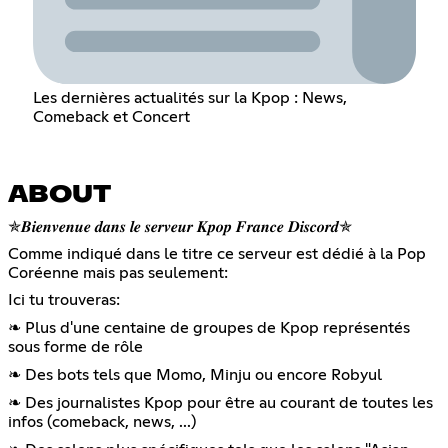
Les dernières actualités sur la Kpop : News,
Comeback et Concert
ABOUT
✯𝑩𝒊𝒆𝒏𝒗𝒆𝒏𝒖𝒆 𝒅𝒂𝒏𝒔 𝒍𝒆 𝒔𝒆𝒓𝒗𝒆𝒖𝒓 𝑲𝒑𝒐𝒑 𝑭𝒓𝒂𝒏𝒄𝒆 𝑫𝒊𝒔𝒄𝒐𝒓𝒅✯
Comme indiqué dans le titre ce serveur est dédié à la Pop
Coréenne mais pas seulement:
Ici tu trouveras:
❧ Plus d'une centaine de groupes de Kpop représentés
sous forme de rôle
❧ Des bots tels que Momo, Minju ou encore Robyul
❧ Des journalistes Kpop pour être au courant de toutes les
infos (comeback, news, ...)