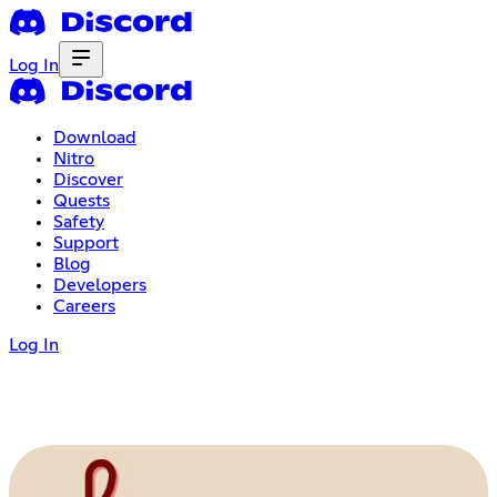
Log In
Download
Nitro
Discover
Quests
Safety
Support
Blog
Developers
Careers
Log In