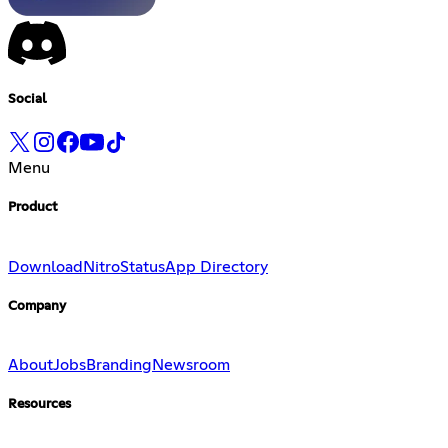
Social
Menu
Product
Download
Nitro
Status
App Directory
Company
About
Jobs
Branding
Newsroom
Resources