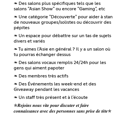
❧ Des salons plus spécifiques tels que les
salons "Asian Show" ou encore "Gaming", etc
❧ Une catégorie "Découverte" pour aider à stan
de nouveaux groupes/solistes ou découvrir des
pépites
❧ Un espace pour débattre sur un tas de sujets
divers et variés
❧ Tu aimes l'Asie en général ? Il y a un salon où
tu pourras échanger dessus
❧ Des salons vocaux remplis 24/24h pour les
gens qui aiment papoter
❧ Des membres très actifs
❧ Des Événements les week-end et des
Giveaway pendant les vacances
❧ Un staff très présent et à l'écoute
✯𝑹𝒆𝒋𝒐𝒊𝒏𝒔 𝒏𝒐𝒖𝒔 𝒗𝒊𝒕𝒆 𝒑𝒐𝒖𝒓 𝒅𝒊𝒔𝒄𝒖𝒕𝒆𝒓 𝒆𝒕 𝒇𝒂𝒊𝒓𝒆
𝒄𝒐𝒏𝒏𝒂𝒊𝒔𝒔𝒂𝒏𝒄𝒆 𝒂𝒗𝒆𝒄 𝒅𝒆𝒔 𝒑𝒆𝒓𝒔𝒐𝒏𝒏𝒆𝒔 𝒔𝒂𝒏𝒔 𝒑𝒓𝒊𝒔𝒆 𝒅𝒆 𝒕𝒆̂𝒕𝒆✯