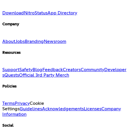
Download
Nitro
Status
App Directory
Company
About
Jobs
Branding
Newsroom
Resources
Support
Safety
Blog
Feedback
Creators
Community
Developer
s
Quests
Official 3rd Party Merch
Policies
Terms
Privacy
Cookie
Settings
Guidelines
Acknowledgements
Licenses
Company
Information
Social