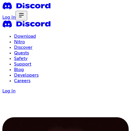
Log In
Download
Nitro
Discover
Quests
Safety
Support
Blog
Developers
Careers
Log In