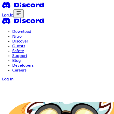
Log In
Download
Nitro
Discover
Quests
Safety
Support
Blog
Developers
Careers
Log In