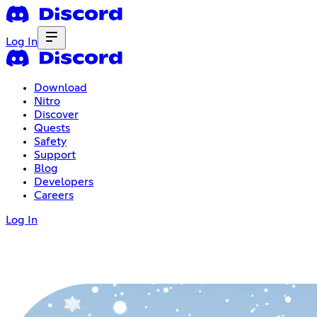
Log In
Download
Nitro
Discover
Quests
Safety
Support
Blog
Developers
Careers
Log In