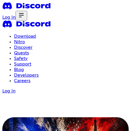
Log In
Download
Nitro
Discover
Quests
Safety
Support
Blog
Developers
Careers
Log In