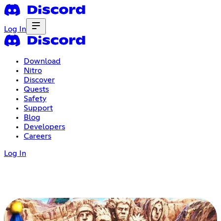
Log In
Download
Nitro
Discover
Quests
Safety
Support
Blog
Developers
Careers
Log In