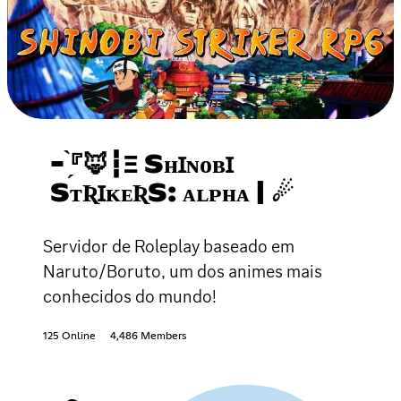
- ̗̀『🦊┇Ξ SʜꞮɴᴏʙꞮ
SᴛƦꞮᴋᴇƦS: ᴀʟᴘʜᴀ | ☄
Servidor de Roleplay baseado em
Naruto/Boruto, um dos animes mais
conhecidos do mundo!
125 Online
4,486 Members