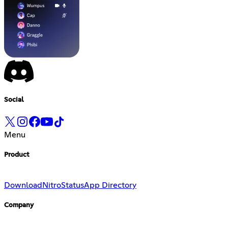
Social
Menu
Product
Download
Nitro
Status
App Directory
Company