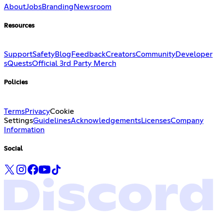
About
Jobs
Branding
Newsroom
Resources
Support
Safety
Blog
Feedback
Creators
Community
Developer
s
Quests
Official 3rd Party Merch
Policies
Terms
Privacy
Cookie
Settings
Guidelines
Acknowledgements
Licenses
Company
Information
Social