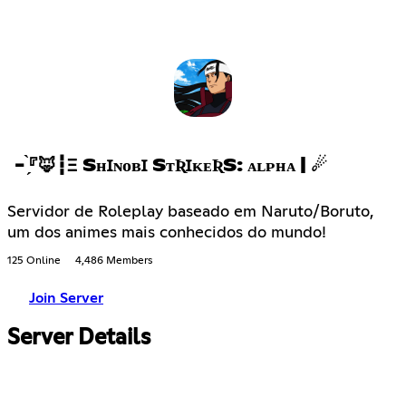
- ̗̀『🦊┇Ξ SʜꞮɴᴏʙꞮ SᴛƦꞮᴋᴇƦS: ᴀʟᴘʜᴀ | ☄
Servidor de Roleplay baseado em Naruto/Boruto,
um dos animes mais conhecidos do mundo!
125 Online
4,486 Members
Join Server
Server Details