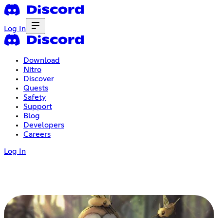
Log In
Download
Nitro
Discover
Quests
Safety
Support
Blog
Developers
Careers
Log In