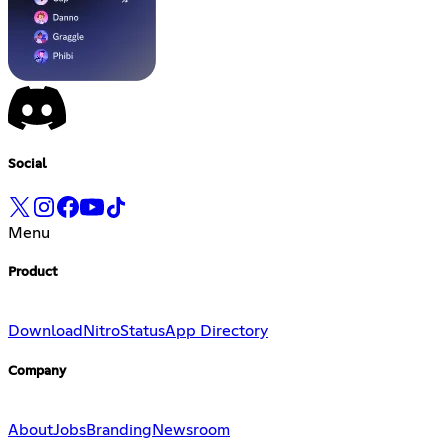
Social
Menu
Product
Download
Nitro
Status
App Directory
Company
About
Jobs
Branding
Newsroom