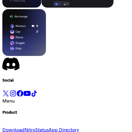
Social
Menu
Product
Download
Nitro
Status
App Directory