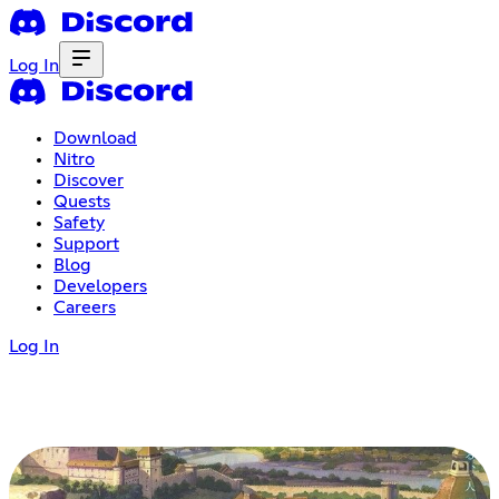
Log In
Download
Nitro
Discover
Quests
Safety
Support
Blog
Developers
Careers
Log In