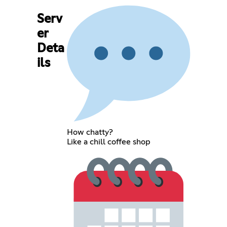
Serv
er
Deta
ils
How chatty?
Like a chill coffee shop