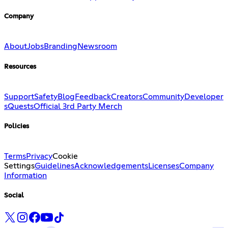
Company
About
Jobs
Branding
Newsroom
Resources
Support
Safety
Blog
Feedback
Creators
Community
Developer
s
Quests
Official 3rd Party Merch
Policies
Terms
Privacy
Cookie
Settings
Guidelines
Acknowledgements
Licenses
Company
Information
Social