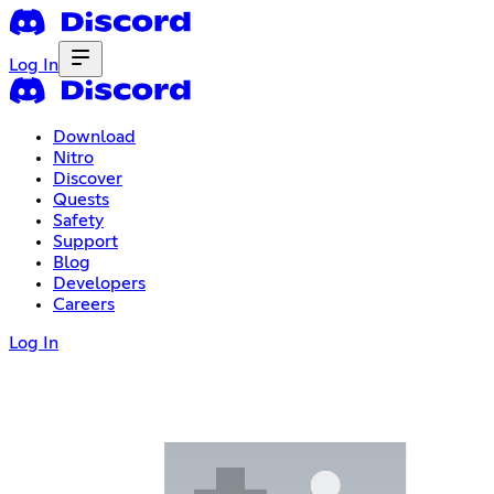
Log In
Download
Nitro
Discover
Quests
Safety
Support
Blog
Developers
Careers
Log In