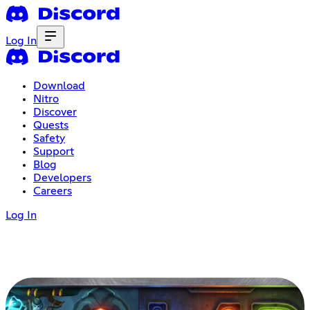
Log In
Download
Nitro
Discover
Quests
Safety
Support
Blog
Developers
Careers
Log In