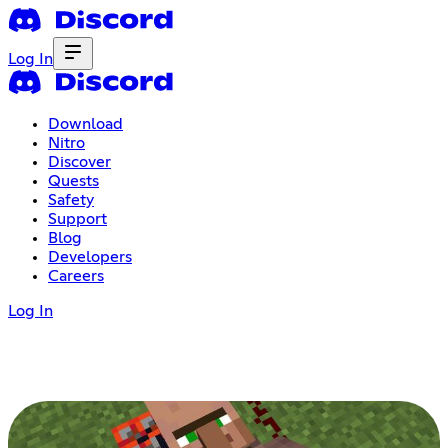
Log In
Download
Nitro
Discover
Quests
Safety
Support
Blog
Developers
Careers
Log In