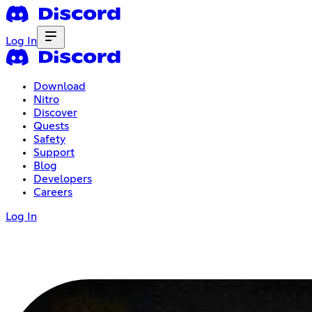
Log In
Download
Nitro
Discover
Quests
Safety
Support
Blog
Developers
Careers
Log In