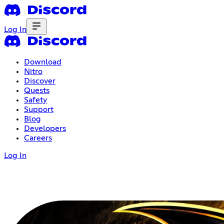
Log In
Download
Nitro
Discover
Quests
Safety
Support
Blog
Developers
Careers
Log In