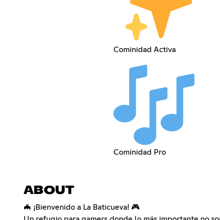
Cominidad Activa
Cominidad Pro
ABOUT
🦇 ¡Bienvenido a La Baticueva! 🎮
Un refugio para gamers donde lo más importante no son 