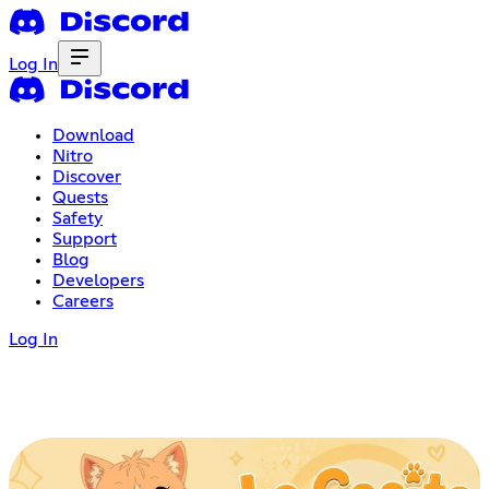
Log In
Download
Nitro
Discover
Quests
Safety
Support
Blog
Developers
Careers
Log In