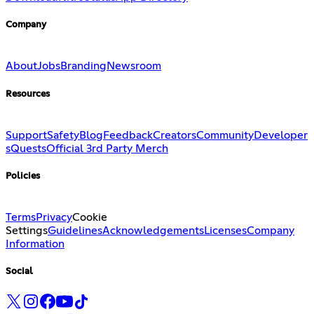
Company
About
Jobs
Branding
Newsroom
Resources
Support
Safety
Blog
Feedback
Creators
Community
Developer
s
Quests
Official 3rd Party Merch
Policies
Terms
Privacy
Cookie
Settings
Guidelines
Acknowledgements
Licenses
Company
Information
Social