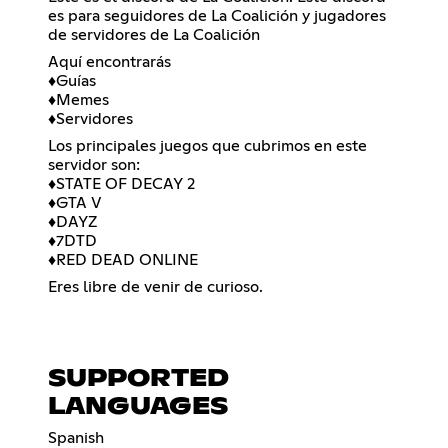
es para seguidores de La Coalición y jugadores
de servidores de La Coalición
Aquí encontrarás
♦️Guías
♦️Memes
♦️Servidores
Los principales juegos que cubrimos en este
servidor son:
♦️STATE OF DECAY 2
♦️GTA V
♦️DAYZ
♦️7DTD
♦️RED DEAD ONLINE
Eres libre de venir de curioso.
SUPPORTED
LANGUAGES
Spanish