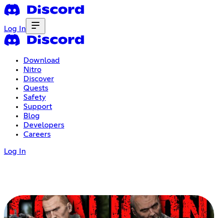
Log In
Download
Nitro
Discover
Quests
Safety
Support
Blog
Developers
Careers
Log In