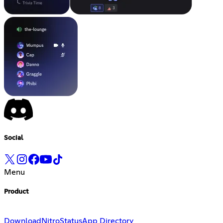
Social
Menu
Product
Download
Nitro
Status
App Directory